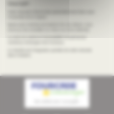
Descriptif :
Cette véranda s'harmonise particulièrement bien avec
l'ensemble de la maison.
Après avoir entendu les besoins de nos clients, nous
avons pu les conseiller au mieux sur leurs attentes.
Le choix du coloris et l'accessibilté ont permis de
nombreux échanges très fructueux.
Le résultat est l'integration parfaite de cette véranda
dans l'existant.