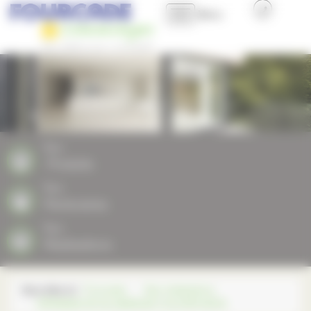
Panneau de gestion des cookies
Menu
Accueil
Présentation
Nos produits
Nos
Produits
Nos plus
Nos
Partenaires
Professionnels et Collectivités
Nos
Réalisations
Nous contacter
Vous êtes ici :
Fourcade
Nos réalisations
VÉRANDA EN ALUMINIUM COLORIS BOIS