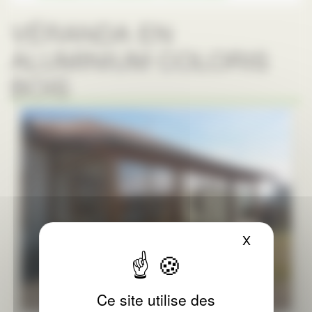
VÉRANDA EN
ALUMINIUM COLORIS
BOIS
X
Masquer le
Ce site utilise des