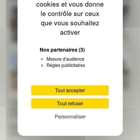
cookies et vous donne
le contrôle sur ceux
que vous souhaitez
activer
Nos partenaires
(3)
Mesure d'audience
Régies publicitaires
Tout accepter
Catégorie :
Tout refuser
FABRICATION ET POSE DE VERANDAS EN
ALUMINUIM
Personnaliser
Date de réalisation :
28/02/2017