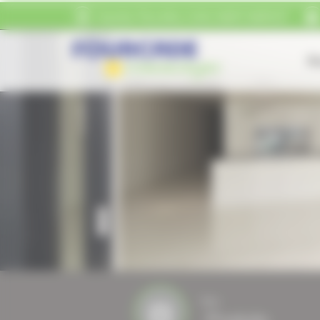
Panneau de gestion des cookies
Quartier Pierrefitte
31800
SAINT-MARCET
Ac
Nos
Produits