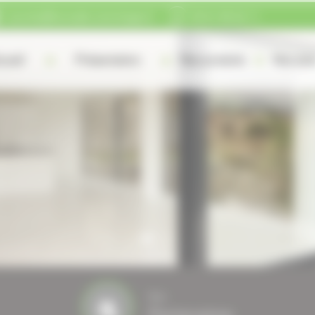
courrier@fourcade-comminges.fr
05 61 89 22 11
cueil
Présentation
Nos produits
Nos plu
Nos
Partenaires