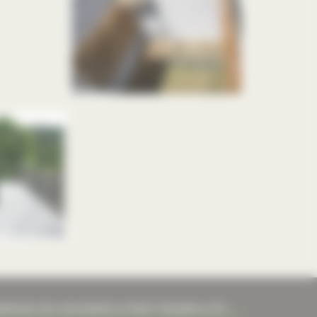
abricant de menuiserie à Saint Gaudens (31)