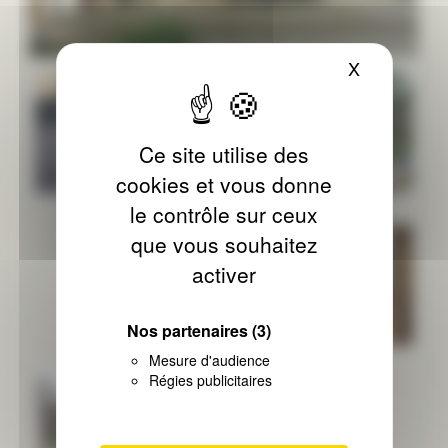
X
Masquer le
Ce site utilise des
cookies et vous donne
le contrôle sur ceux
que vous souhaitez
activer
Nos partenaires
(3)
Mesure d'audience
Régies publicitaires