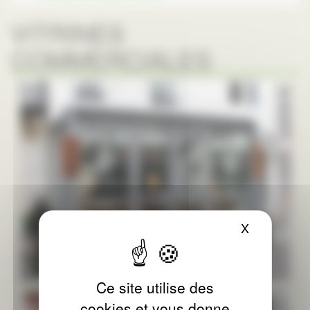
VITRINES
COMMERCIALES
X
Masquer le
Ce site utilise des
cookies et vous donne