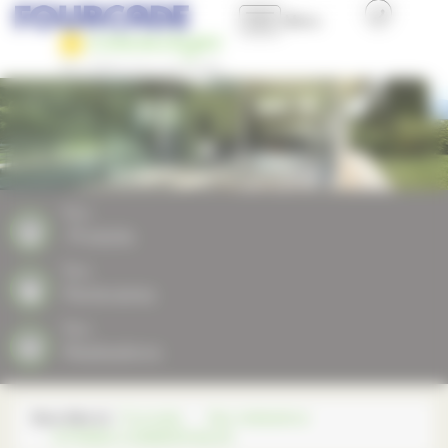
Panneau de gestion des cookies
Menu
Accueil
Présentation
Nos produits
Nos
Produits
Nos plus
Nos
Partenaires
Professionnels et Collectivités
Nos
Réalisations
Nous contacter
Vous êtes ici :
Fourcade
Nos réalisations
VITRINES COMMERCIALES