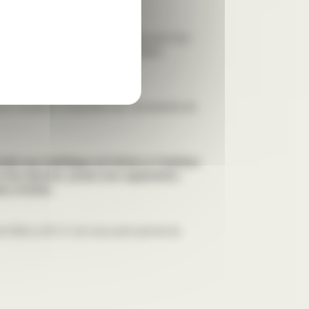
ré les produits, pris les mesures pour leur
e à leurs désirs et à la règlementation
 de remplacer l’ensemble des menuiseries de
ier aux habillages de finition à l’intérieur
t être discrets, posés avec application,
es cintrées.
t Mme et M. G. de nous avoir permis de