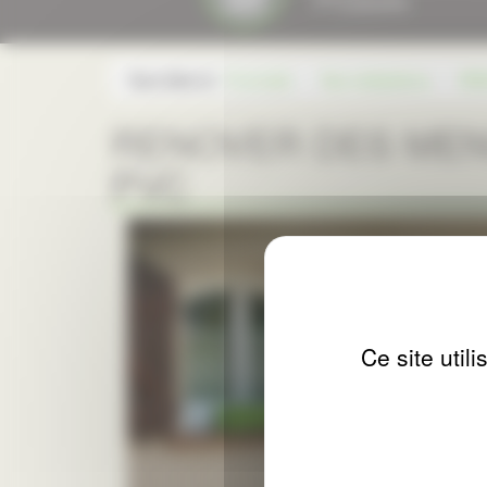
Vous êtes ici :
Fourcade
Nos réalisations
REN
RENOVER DES MEN
PVC
Ce site util