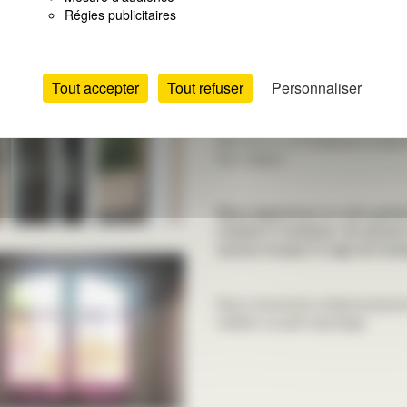
Régies publicitaires
Nous avons écouté, proposé, mont
faire une offre détaillée, conform
thermique.
Tout accepter
Tout refuser
Personnaliser
Mme M. G. ont finalement choisi
leur maison.
Nous apportons un soin particul
comme à l’extérieur. Ils doiven
surtout lorsqu’il s’agit de form
Nous remercions chaleureusemen
réaliser ce petit reportage.