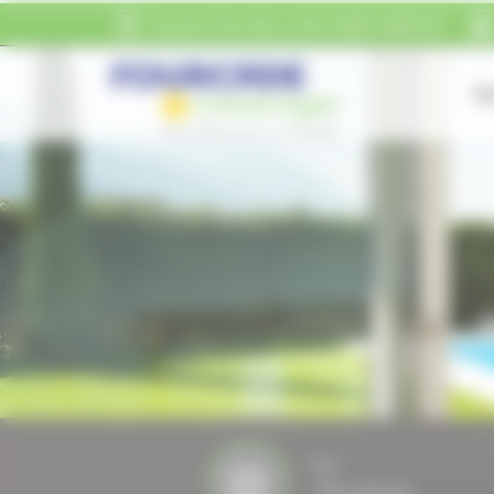
Panneau de gestion des cookies
Quartier Pierrefitte
31800
SAINT-MARCET
Ac
Nos
Produits