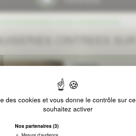
OVER DES MENUISERIES CINTREES SUR MESURE EN PVC
UISERIES CINTREES SU
Catégorie :
NOS REALISATIONS PERSONN
Date de réalisation :
10/06/2016
ise des cookies et vous donne le contrôle sur 
Descriptif :
souhaitez activer
Nous avons rencontré Mme et M. G
rénover leurs porte- fenêtres.
Nos partenaires
(3)
Le contact établi, nous nous so
Mesure d'audience