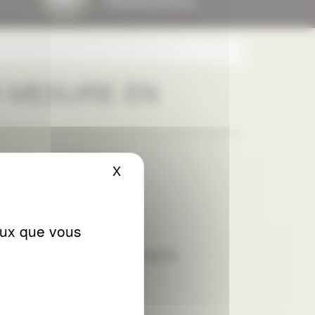
R MESURE EN
ALISEES
X
Masquer le bandeau des cookies
ceux que vous
. sur un salon. Ils avaient le projet de
mmes rendus sur place.