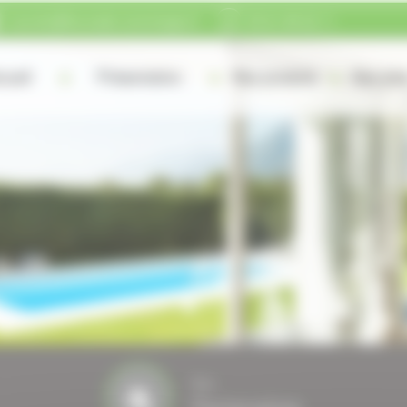
courrier@fourcade-comminges.fr
05 61 89 22 11
cueil
Présentation
Nos produits
Nos plu
Nos
Partenaires