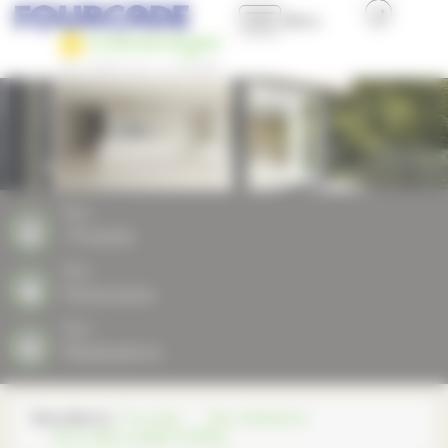
Panneau de gestion des cookies
Menu
Accueil
Présentation
Nos produits
Nos
Produits
Nos plus
Nos
Partenaires
Professionnels et Collectivités
Nos
Réalisations
Nous contacter
Vous êtes ici :
Fourcade
Nos réalisations
PÈLE MÊLE AVANT-APRES