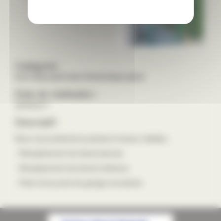
Catégorie :
NOS REALISATIONS PERSONNALISEES
Date de réalisation :
29/08/2017
Descriptif :
Nous vous présentons plusieurs travaux réalisés :
- Remplacement de stores bannes
- Remplacement de stores intérieurs
- Pose d'une porte de garage enroulante