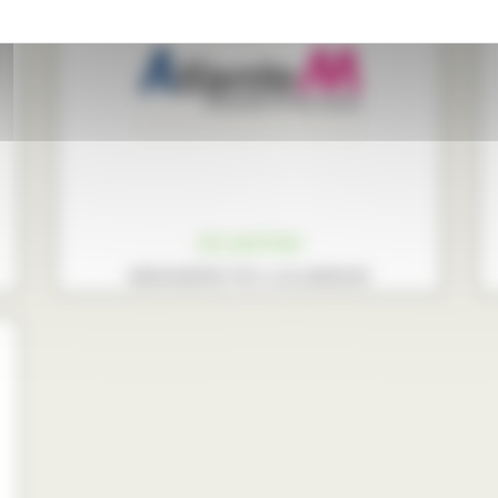
ATLANTEM
MENUISERIE PVC et ALUMINIUM