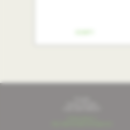
SOMFY
Fourcade
Quartier Pierrefitte
31800
SAINT-MARCET
05 61 89 22 11
http://www.fourcade-comminges.com