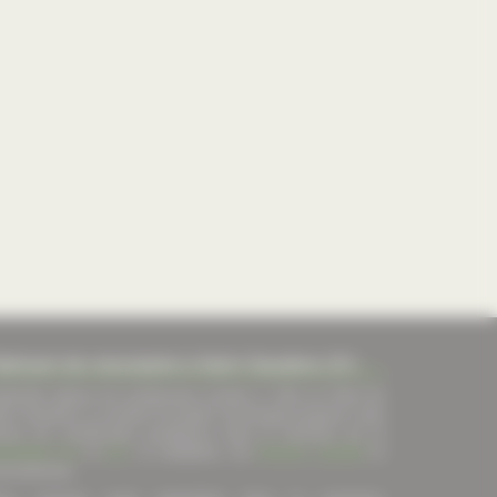
abricant de menuiserie à Saint Gaudens (31)
plantée depuis de nombreuses années à 10km au Nord de
int Gaudens, la société Fourcade Comminges propose à ses
ients de nombreuses prestations dans le domaine de la
nuiserie alu
et
pvc
, la métallerie, les
clotures
,
portails
et
tomatismes.