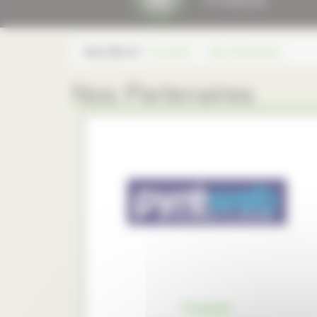
Vous êtes ici :
Fourcade
Nos Partenaires
Nos Partenaires
Pyréweb