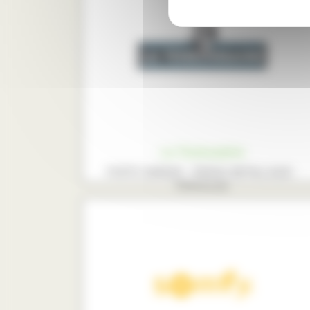
La Toulousaine
PORTE GARAGE - RIDEAU METALLIQUE -
PERGOLAS