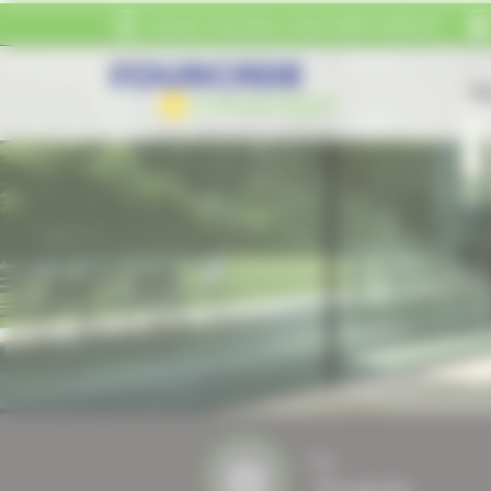
Panneau de gestion des cookies
Quartier Pierrefitte
31800
SAINT-MARCET
Ac
Nos
Produits