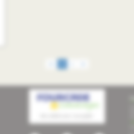
1
2
F
Im
Sa
cl
me
au