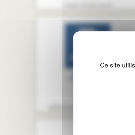
Création de sites internet
Ce site util
Reynaers
FABRICATION MENUISERIE ALUMINIUM