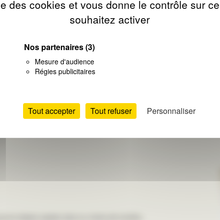
ise des cookies et vous donne le contrôle sur 
souhaitez activer
Nos partenaires
(3)
Mesure d'audience
Régies publicitaires
Tout accepter
Tout refuser
Personnaliser
pourra laisser passer plus ou moins de lumière.