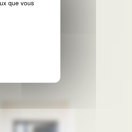
ceux que vous