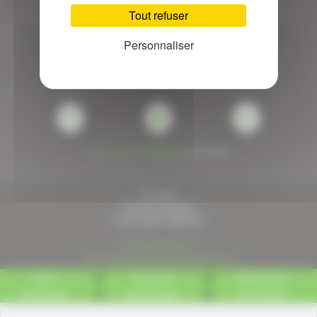
Tout refuser
Personnaliser
Fourcade
Fourcade
Fourcade
sur
sur
sur
Facebook
Twitter
Google+
©
Fourcade
-
Pyréweb
2015-2026
Fourcade
Quartier Pierrefitte
31800
SAINT-MARCET
05 61 89 22 11
http://www.fourcade-comminges.com
Accueil
Plan du site
Référencement
Haut de page
Mentions légales
Nous contacter