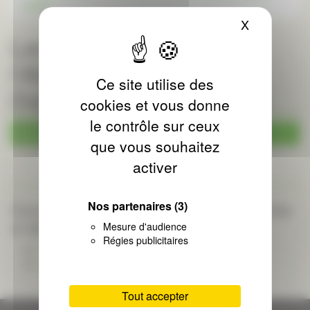
l'ANAH
X
Masquer le
Les AIDES pour
l'AMELIORATION de
Ce site utilise des
l'HABITAT avec l'ANAH
cookies et vous donne
le contrôle sur ceux
août 2026
que vous souhaitez
activer
Consulter les actualités des catégories
Nos partenaires
(3)
ci-dessous :
Mesure d'audience
Régies publicitaires
Toutes nos actualités
Actualités générales
Tout accepter