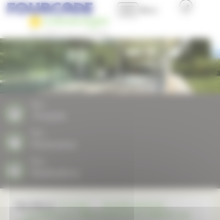
Panneau de gestion des cookies
Menu
Accueil
Présentation
Nos produits
Nos
Produits
Nos plus
Nos
Partenaires
Professionnels et Collectivités
Nos
Réalisations
Nous contacter
Vous êtes ici :
Fourcade
Actualités générales
Les AIDES pour l'AMELIORATION de l'HABITAT avec