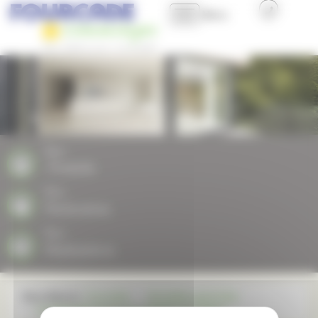
Panneau de gestion des cookies
Menu
Accueil
Présentation
Nos produits
Nos
Produits
Nos plus
Nos
Partenaires
Professionnels et Collectivités
Nos
Réalisations
Nous contacter
Vous êtes ici :
Fourcade
Actualités générales
FOURCADE Partenaire OBJECTIF RENO