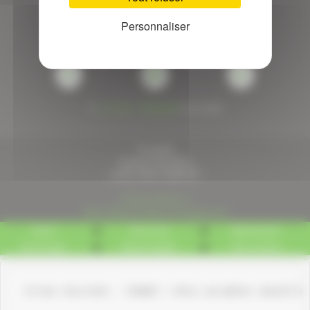
Personnaliser
Fourcade
Fourcade
Fourcade
sur
sur
sur
Facebook
Twitter
Google+
©
Fourcade
-
Pyréweb
2015-2026
Fourcade
Quartier Pierrefitte
31800
SAINT-MARCET
05 61 89 22 11
http://www.fourcade-comminges.com
Accueil
Plan du site
Référencement
Haut de page
Mentions légales
Nous contacter
Erreur discrète : [2048] « Only variables should be