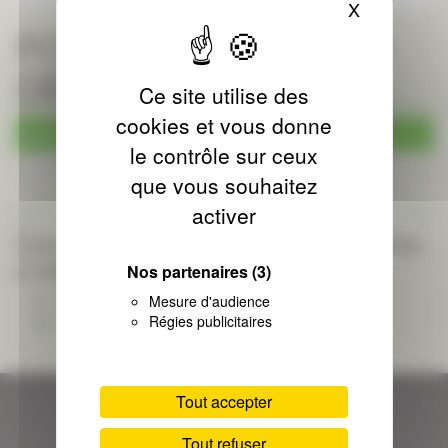
X
Masquer le
FOURCADE Partenaire
OBJECTIF RENO
Ce site utilise des
cookies et vous donne
août 2026
le contrôle sur ceux
que vous souhaitez
activer
Consulter les actualités des catégories
ci-dessous :
Nos partenaires
(3)
Mesure d'audience
Toutes nos actualités
Régies publicitaires
Actualités générales
Tout accepter
Tout refuser