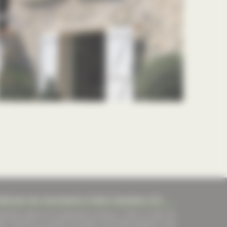
abricant de menuiserie à Saint Gaudens (31)
plantée depuis de nombreuses années à 10km au Nord de
int Gaudens, la société Fourcade Comminges propose à ses