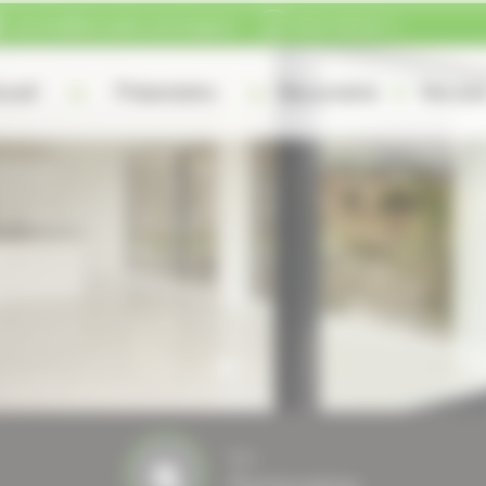
courrier@fourcade-comminges.fr
05 61 89 22 11
cueil
Présentation
Nos produits
Nos plu
Nos
Partenaires