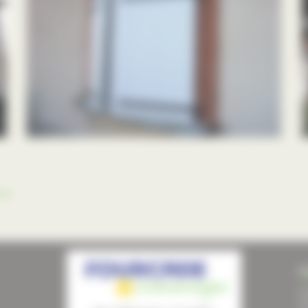
oré
F
Im
Sa