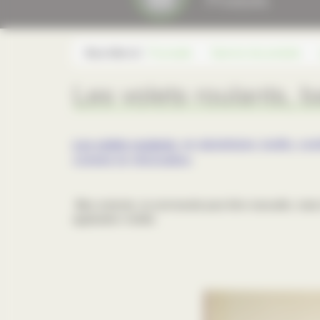
Vous êtes ici :
Fourcade
Gamme de produits
Les volets roulants, b
Les
volets roulants
, en aluminium, isolés, co
comme en rénovation.​
Bien entendu, la commande peut être manuelle, mais à l
application mobile.