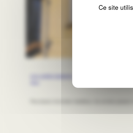
Ce site util
Les volets battants
, en aluminium, isolés ou
état.
Plus besoin d'entretien fastidieux, les années passant, 