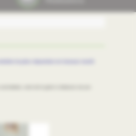
solution la plus répandue en travaux neufs
entralisée, voire de le gérer à distance via son