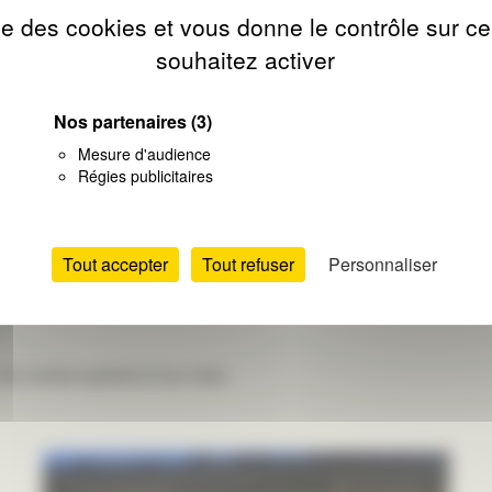
ise des cookies et vous donne le contrôle sur 
souhaitez activer
Nos partenaires
(3)
Mesure d'audience
Régies publicitaires
Tout accepter
Tout refuser
Personnaliser
 en PVC, conformes à la règlementation thermique, remplac
les couleurs garderont leur éclat.