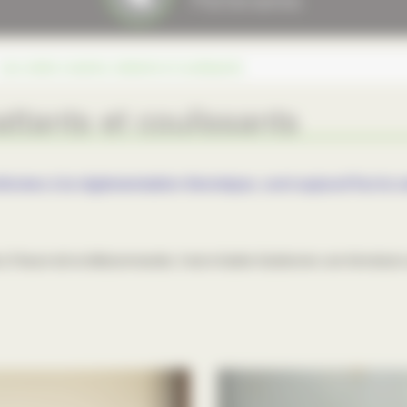
Les volets roulants, battants et coulissants
attants et coulissants
nformes à la règlementation thermique, sont aujourd’hui la 
’heure de la télécommande, il est si facile d’actionner une fermeture c