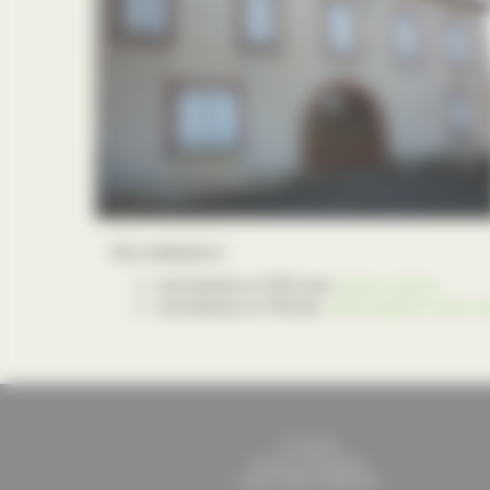
Nos réalisations :
menuiseries en PVC avec
volets roulants
menuiseries en PVC/alu
volets battants chêne d
Fourcade
Quartier Pierrefitte
31800
SAINT-MARCET