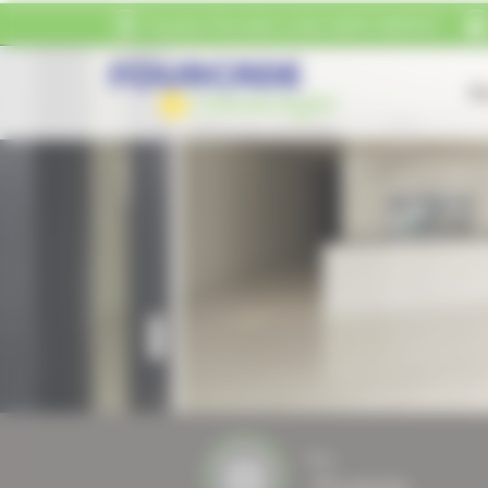
Panneau de gestion des cookies
Quartier Pierrefitte
31800
SAINT-MARCET
Ac
Nos
Produits