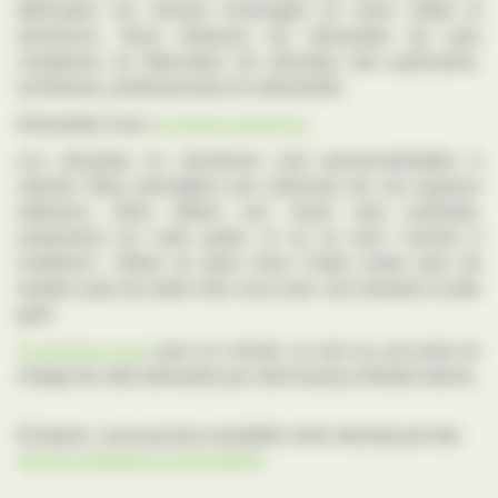
fabrication sur mesure d'ouvrages en acier, métal et
aluminium. Nous réalisons les demandes les plus
complexes en fabrication de vérandas des particuliers,
architectes, professionnels et collectivités.
Demandez-nous
un devis gratuit ici.
Les vérandas en aluminium sont personnalisables à
volonté. Elles permettent une extension de vos espaces
intérieurs. Elles offrent une vision plus profonde,
notamment sur votre jardin, et on se sent "comme à
l'extérieur", même en plein hiver. Faites entrer plus de
lumière, plus de soleil chez vous avec une véranda à votre
goût.
Contactez-nous
pour un conseil, un avis ou une prise en
charge de votre demande par notre bureau d'étude interne.
Si besoin, vous pourrez compléter votre véranda par des
stores verticaux ou de toiture
.