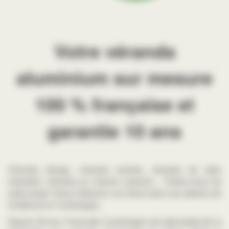
Votre véranda
aluminium sur mesure
100 % française et
garantie 10 ans
Véranda design, véranda verrière, véranda de style
industriel, véranda au charme victorien… Parlez-nous de
votre projet ! Nous réalisons vos rêves dans nos ateliers de
St Marcet en Comminges.
Depuis 50 ans, Fourcade Comminges est spécialiste de la