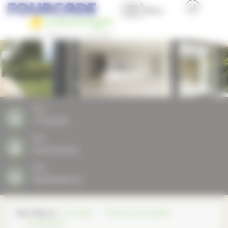
Panneau de gestion des cookies
Menu
Accueil
Présentation
Nos produits
Nos
Produits
Nos plus
Nos
Partenaires
Professionnels et Collectivités
Nos
Réalisations
Nous contacter
Vous êtes ici :
Fourcade
Gamme de produits
La Véranda