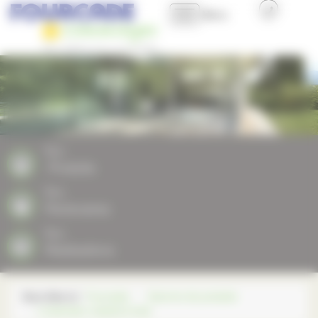
Panneau de gestion des cookies
Menu
Accueil
Présentation
Nos produits
Nos
Produits
Nos plus
Nos
Partenaires
Professionnels et Collectivités
Nos
Réalisations
Nous contacter
Vous êtes ici :
Fourcade
Gamme de produits
L'extension ossature bois