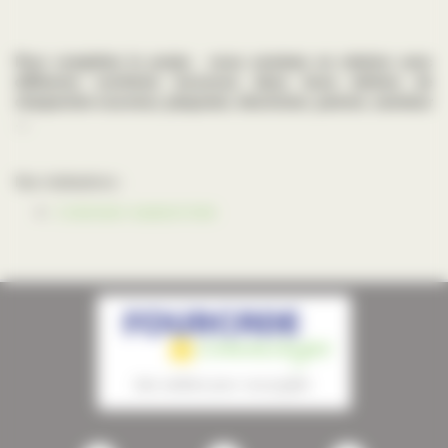
Pour compléter le projet, nous sommes en relation avec
différents confrères reconnus dans leurs métiers de
charpentier-couvreur, plaquiste, électricien, peintre, carreleur
…
Nos réalisations :
L'extension ossature bois