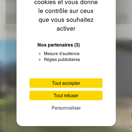
cookies et vous donne
le contrôle sur ceux
Pour sa finition, nous vous proposons un bardage dans un large
que vous souhaitez
choix de matériaux comme le bois traité ou thermo-laqué, le
activer
fibrociment, le matériau composite ou encore l’acier.
Nos partenaires
(3)
Mesure d'audience
Régies publicitaires
Tout accepter
Tout refuser
Personnaliser