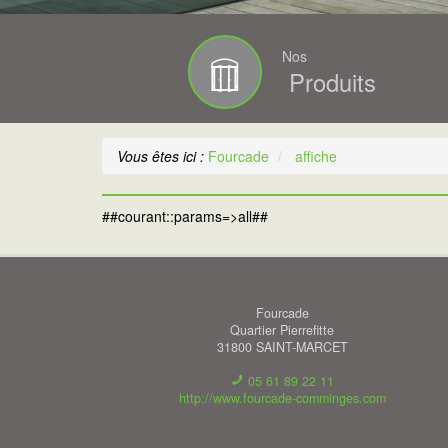
Nos
Produits
Vous êtes ici :
Fourcade
affiche
##courant::params=>all##
Fourcade
Quartier Pierrefitte
31800
SAINT-MARCET
05 61 89 22 11
http://www.fourcade-comminges.com