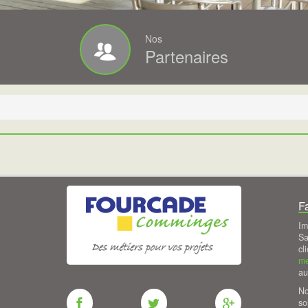
Nos
Partenaires
F
Im
Sa
cl
me
au
N
Fourcade
Fourcade
Fourcade
so